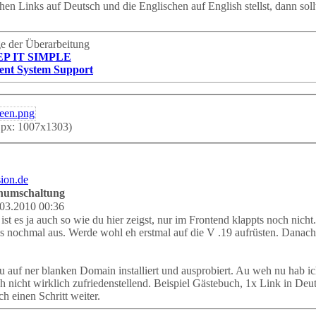
hen Links auf Deutsch und die Englischen auf English stellst, dann sol
age der Überarbeitung
EP IT SIMPLE
nt System Support
 px: 1007x1303)
chumschaltung
03.2010 00:36
st es ja auch so wie du hier zeigst, nur im Frontend klappts noch nicht.
es nochmal aus. Werde wohl eh erstmal auf die V .19 aufrüsten. Danach
 auf ner blanken Domain installiert und ausprobiert. Au weh nu hab i
och nicht wirklich zufriedenstellend. Beispiel Gästebuch, 1x Link in D
h einen Schritt weiter.