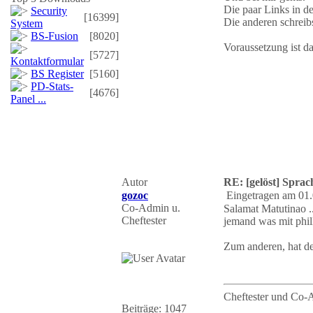
Die paar Links in de
Security
[16399]
Die anderen schreibs
System
BS-Fusion
[8020]
Voraussetzung ist d
[5727]
Kontaktformular
BS Register
[5160]
PD-Stats-
[4676]
Panel ...
Autor
RE: [gelöst] Spra
gozoc
Eingetragen am 01.
Co-Admin u.
Salamat Matutinao .
Cheftester
jemand was mit phil
Zum anderen, hat der
Cheftester und Co-
Beiträge: 1047