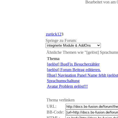
Bearbeitet von
am 
zurück
1
2
3
Springe zu Forum:
Ähnliche Themen wie "[gelöst] Sprachums
Thema
[gelöst] BugFix Besucherzähler
[gelöst] Forum Beitrag editieren.
[Bug] Navigation Panel Name fehlt (gelöst
Sprachumschaltung
Avatar Problem gelöst!!!
Thema verlinken
URL:
BB-Code:
HTML: