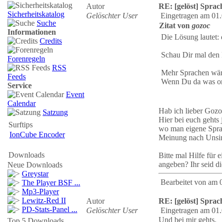
Autor
RE: [gelöst] Spra
Sicherheitskatalog
Gelöschter User
Eingetragen am 01.
Suche
Zitat von
gozoc
Informationen
Die Lösung lautet: 
Credits
Schau Dir mal den 
Forenregeln
RSS
Mehr Sprachen wäre
Feeds
Wenn Du da was org
Service
Event
Calendar
Hab ich lieber Gozo
Satzung
Hier bei euch gehts
Surftips
wo man eigene Sprac
IonCube Encoder
Meinung nach Unsinn
Downloads
Bitte mal Hilfe für
angeben? Ihr seid di
Neue Downloads
Greystar
Bearbeitet von
am 
The Player BSF ...
Mp3-Player
Lewitz-Red II
Autor
RE: [gelöst] Spra
PD-Stats-Panel ...
Gelöschter User
Eingetragen am 01.
Und bei mir gehts.
Top 5 Downloads