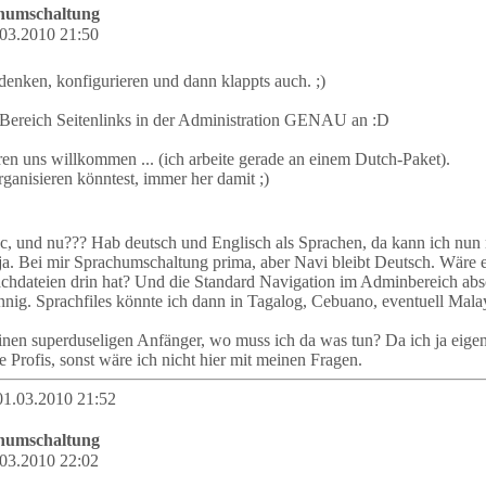
chumschaltung
03.2010 21:50
denken, konfigurieren und dann klappts auch. ;)
Bereich Seitenlinks in der Administration GENAU an :D
n uns willkommen ... (ich arbeite gerade an einem Dutch-Paket).
anisieren könntest, immer her damit ;)
c, und nu??? Hab deutsch und Englisch als Sprachen, da kann ich nun m
 ja. Bei mir Sprachumschaltung prima, aber Navi bleibt Deutsch. Wäre e
hdateien drin hat? Und die Standard Navigation im Adminbereich absch
ig. Sprachfiles könnte ich dann in Tagalog, Cebuano, eventuell Malay,
 einen superduseligen Anfänger, wo muss ich da was tun? Da ich ja eige
e Profis, sonst wäre ich nicht hier mit meinen Fragen.
01.03.2010 21:52
chumschaltung
03.2010 22:02