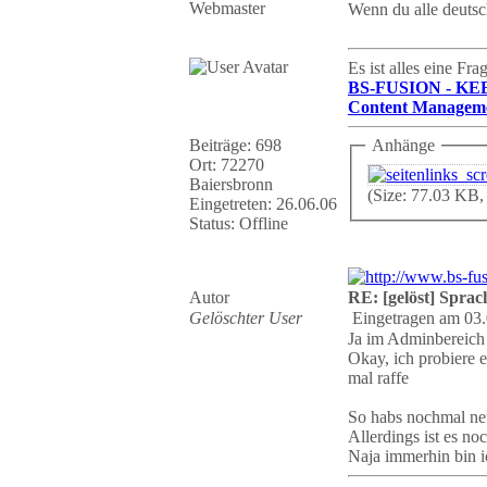
Webmaster
Wenn du alle deutsc
Es ist alles eine Fr
BS-FUSION - KE
Content Manageme
Beiträge: 698
Anhänge
Ort: 72270
Baiersbronn
(Size: 77.03 KB,
Eingetreten: 26.06.06
Status: Offline
Autor
RE: [gelöst] Spra
Gelöschter User
Eingetragen am 03.
Ja im Adminbereich i
Okay, ich probiere 
mal raffe
So habs nochmal neu
Allerdings ist es n
Naja immerhin bin ic