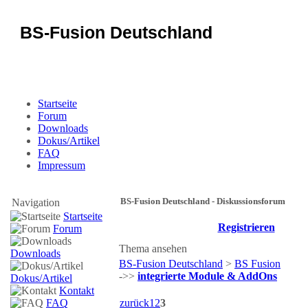
BS-Fusion Deutschland
Sicherheit für das Portal
Startseite
Forum
Downloads
Dokus/Artikel
FAQ
Impressum
BS-Fusion Deutschland - Diskussionsforum
Navigation
Startseite
Registrieren
Forum
Thema ansehen
Downloads
BS-Fusion Deutschland
>
BS Fusion
->>
integrierte Module & AddOns
Dokus/Artikel
Kontakt
FAQ
zurück
1
2
3