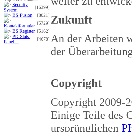
weiter zu entwick
Security
[16399]
System
BS-Fusion
[8021]
Zukunft
[5729]
Kontaktformular
BS Register
[5162]
An der Arbeiten w
PD-Stats-
[4678]
Panel ...
der Überarbeitung 
Copyright
Copyright 2009-
Einige Teile des 
ursprünglichen
P