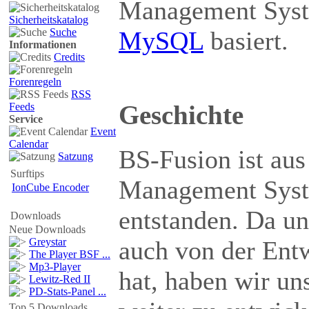
Management Syst
Sicherheitskatalog
Suche
MySQL
basiert.
Informationen
Credits
Forenregeln
RSS
Geschichte
Feeds
Service
Event
Calendar
BS-Fusion ist au
Satzung
Surftips
Management Sys
IonCube Encoder
entstanden. Da un
Downloads
Neue Downloads
auch von der Entw
Greystar
The Player BSF ...
Mp3-Player
hat, haben wir un
Lewitz-Red II
PD-Stats-Panel ...
Top 5 Downloads