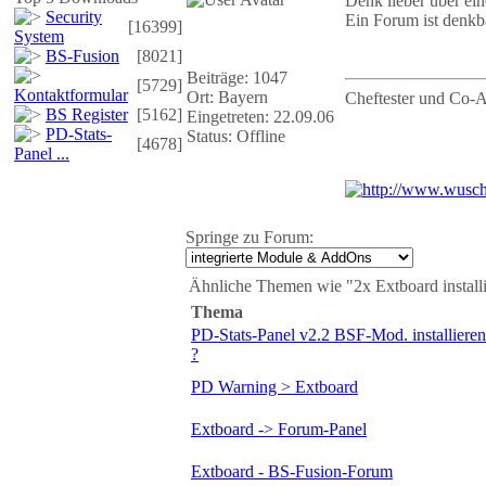
Denk lieber über ein
Security
Ein Forum ist denk
[16399]
System
BS-Fusion
[8021]
Beiträge: 1047
[5729]
Kontaktformular
Ort: Bayern
Cheftester und Co-
BS Register
[5162]
Eingetreten: 22.09.06
PD-Stats-
Status: Offline
[4678]
Panel ...
Springe zu Forum:
Ähnliche Themen wie "2x Extboard installi
Thema
PD-Stats-Panel v2.2 BSF-Mod. installiere
?
PD Warning > Extboard
Extboard -> Forum-Panel
Extboard - BS-Fusion-Forum