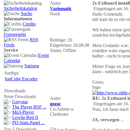
Autor
2x Extboard install
Sicherheitskatalog
Variomatic
Eingetragen am 16.
Suche
Noob
Hallo Gemeinde,
Informationen
mir kam da so ein v
Credits
Wir haben einen große
Forenregeln
zunächst hochgelad
RSS
Beiträge: 20
Feeds
Eingetreten: 26.08.08
Mein Gedanke war: D
Service
Status: Offline
erstellen wäre eigen
Event
halber - nicht in u
Calendar
Satzung
Meine Frage ist, kan
dann - natürlich per 
Surftips
IonCube Encoder
Gruss,
Ingo
Downloads
Neue Downloads
Autor
RE: 2x Extboard in
Greystar
gozoc
Eingetragen am 16.
The Player BSF ...
Co-Admin u.
Nun, ich fasse mich 
Mp3-Player
Cheftester
Lewitz-Red II
JA, verwegen
...
PD-Stats-Panel ...
Top 5 Downloads