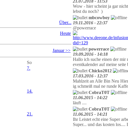
21.07.2018 - 11:53
Wow - hier scheint ja gar nich
lebst du noch?
)
mbcowboy
Über...
19.11.2016 - 22:37
@powerrace
Heute
powerrace
Januar >>
19.09.2016 - 14:18
Hallo ich suche einen der mir
So
eventkalender auf meine seit
7.
Chicko2012
17.03.2016 - 12:37
Mahlzeit an Alle Bin Neu Hie
ig schmeiß mal ne runde Kaffe
14.
CobraT0T
11.06.2015 - 14:22
läuft ....
CobraT0T
21.
11.06.2015 - 14:21
Ihr Leistet echt eine Super arbe
Super... und das kosten los..