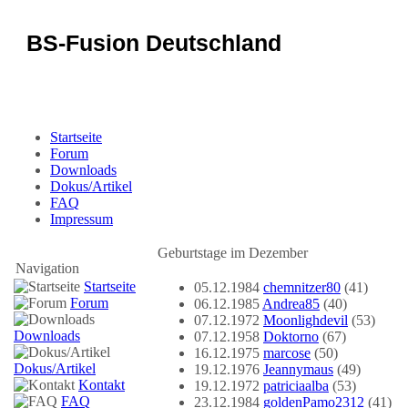
BS-Fusion Deutschland
Sicherheit für das Portal
Startseite
Forum
Downloads
Dokus/Artikel
FAQ
Impressum
Geburtstage im Dezember
Navigation
Startseite
05.12.1984
chemnitzer80
(41)
Forum
06.12.1985
Andrea85
(40)
07.12.1972
Moonlighdevil
(53)
Downloads
07.12.1958
Doktorno
(67)
16.12.1975
marcose
(50)
Dokus/Artikel
19.12.1976
Jeannymaus
(49)
Kontakt
19.12.1972
patriciaalba
(53)
FAQ
23.12.1984
goldenPamo2312
(41)