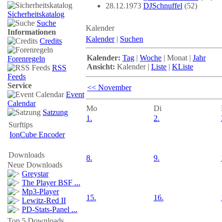
28.12.1973
DJSchnuffel
(52)
Sicherheitskatalog
Suche
Kalender
Informationen
Kalender
|
Suchen
Credits
Kalender:
Tag
|
Woche
|
Monat
|
Jahr
Forenregeln
Ansicht:
Kalender
|
Liste
|
KListe
RSS
Feeds
Service
<< November
Event
Calendar
Mo
Di
Satzung
1.
2.
Surftips
IonCube Encoder
Downloads
8.
9.
Neue Downloads
Greystar
The Player BSF ...
Mp3-Player
15.
16.
Lewitz-Red II
PD-Stats-Panel ...
Top 5 Downloads