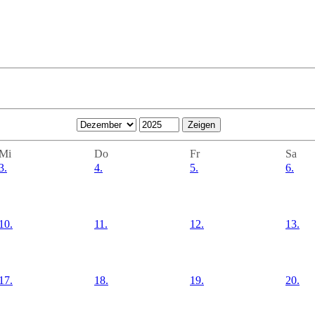
Mi
Do
Fr
Sa
3.
4.
5.
6.
10.
11.
12.
13.
17.
18.
19.
20.