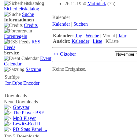
26.11.1950
Mobidick
(75)
Sicherheitskatalog
Suche
Kalender
Informationen
Kalender
|
Suchen
Credits
Kalender:
Tag
|
Woche
|
Monat
|
Jahr
Forenregeln
Ansicht:
Kalender
|
Liste
|
KListe
RSS
Feeds
Service
<< Oktober
Event
Calendar
Keine Ereignisse.
Satzung
Surftips
IonCube Encoder
Downloads
Neue Downloads
Greystar
The Player BSF ...
Mp3-Player
Lewitz-Red II
PD-Stats-Panel ...
Top 5 Downloads