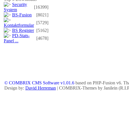
Security
[16399]
System
BS-Fusion
[8021]
[5729]
Kontaktformular
BS Register
[5162]
PD-Stats-
[4678]
Panel ...
© COMBRIX CMS Software v1.01.6
based on PHP-Fusion v6. Tha
Design by:
David Herreman
| COMBRIX-Themes by Janilein (R.I.P.