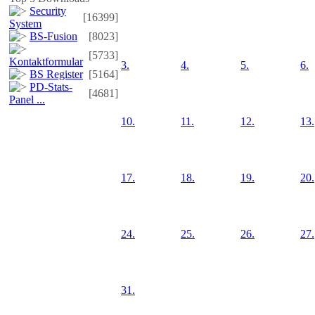
Security
[16399]
System
BS-Fusion
[8023]
[5733]
Kontaktformular
3.
4.
5.
6.
BS Register
[5164]
PD-Stats-
[4681]
Panel ...
10.
11.
12.
13.
17.
18.
19.
20.
24.
25.
26.
27.
31.