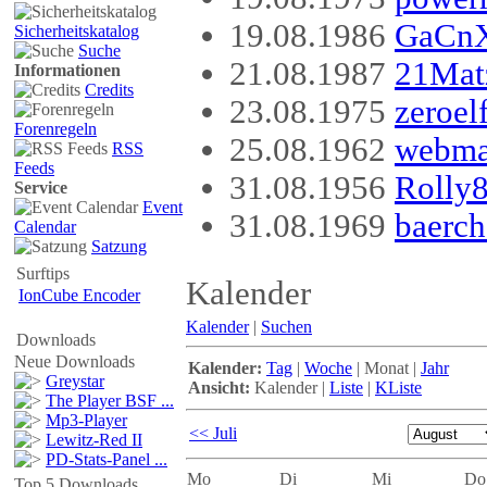
19.08.1986
GaCnX
Sicherheitskatalog
Suche
21.08.1987
21Mat
Informationen
Credits
23.08.1975
zeroel
Forenregeln
25.08.1962
webma
RSS
Feeds
31.08.1956
Rolly
Service
Event
31.08.1969
baerc
Calendar
Satzung
Surftips
Kalender
IonCube Encoder
Kalender
|
Suchen
Downloads
Neue Downloads
Kalender:
Tag
|
Woche
|
Monat
|
Jahr
Greystar
Ansicht:
Kalender
|
Liste
|
KListe
The Player BSF ...
Mp3-Player
<< Juli
Lewitz-Red II
PD-Stats-Panel ...
Mo
Di
Mi
Do
Top 5 Downloads